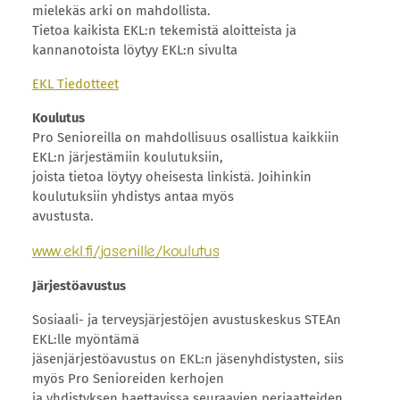
mielekäs arki on mahdollista.
Tietoa kaikista EKL:n tekemistä aloitteista ja
kannanotoista löytyy EKL:n sivulta
EKL Tiedotteet
Koulutus
Pro Senioreilla on mahdollisuus osallistua kaikkiin
EKL:n järjestämiin koulutuksiin,
joista tietoa löytyy oheisesta linkistä. Joihinkin
koulutuksiin yhdistys antaa myös
avustusta.
www.ekl.fi/jasenille/koulutus
Järjestöavustus
Sosiaali- ja terveysjärjestöjen avustuskeskus STEAn
EKL:lle myöntämä
jäsenjärjestöavustus on EKL:n jäsenyhdistysten, siis
myös Pro Senioreiden kerhojen
ja yhdistyksen haettavissa seuraavien periaatteiden