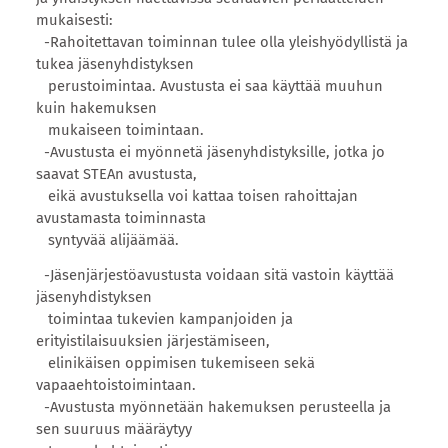
mukaisesti:
-Rahoitettavan toiminnan tulee olla yleishyödyllistä ja
tukea jäsenyhdistyksen
perustoimintaa. Avustusta ei saa käyttää muuhun
kuin hakemuksen
mukaiseen toimintaan.
-Avustusta ei myönnetä jäsenyhdistyksille, jotka jo
saavat STEAn avustusta,
eikä avustuksella voi kattaa toisen rahoittajan
avustamasta toiminnasta
syntyvää alijäämää.
-Jäsenjärjestöavustusta voidaan sitä vastoin käyttää
jäsenyhdistyksen
toimintaa tukevien kampanjoiden ja
erityistilaisuuksien järjestämiseen,
elinikäisen oppimisen tukemiseen sekä
vapaaehtoistoimintaan.
-Avustusta myönnetään hakemuksen perusteella ja
sen suuruus määräytyy