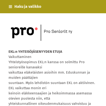
Siirry
Haku ja valikko
sivun
sisältöön
Esimerkki ry
EKL:n YHTEISÖJÄSENYYDEN ETUJA
Vaikuttaminen
Yhteistyösopimus EKL:n kanssa on solmittu Pro
senioreille kanavaksi
vaikuttaa eläkeläisten asioihin mm. Eduskunnan ja
muiden päättäjien
suuntaan. Myös lehdistön suuntaan EKL on aktiivinen.
EKL vaikuttaa monin eri
keinoin eläkkeensaajien ja heikoimmassa asemassa
olevien puolesta niin, että
yhteiskunnallinen oikeudenmukaisuus vahvistuu ja