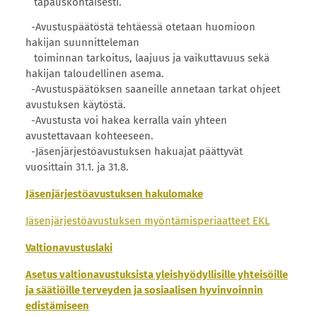
tapauskohtaisesti.
-Avustuspäätöstä tehtäessä otetaan huomioon
hakijan suunnitteleman
toiminnan tarkoitus, laajuus ja vaikuttavuus sekä
hakijan taloudellinen asema.
-Avustuspäätöksen saaneille annetaan tarkat ohjeet
avustuksen käytöstä.
-Avustusta voi hakea kerralla vain yhteen
avustettavaan kohteeseen.
-Jäsenjärjestöavustuksen hakuajat päättyvät
vuosittain 31.1. ja 31.8.
Jäsenjärjestöavustuksen hakulomake
Jäsenjärjestöavustuksen myöntämisperiaatteet EKL
Valtionavustuslaki
Asetus valtionavustuksista yleishyödyllisille yhteisöille
ja säätiöille terveyden ja sosiaalisen hyvinvoinnin
edistämiseen