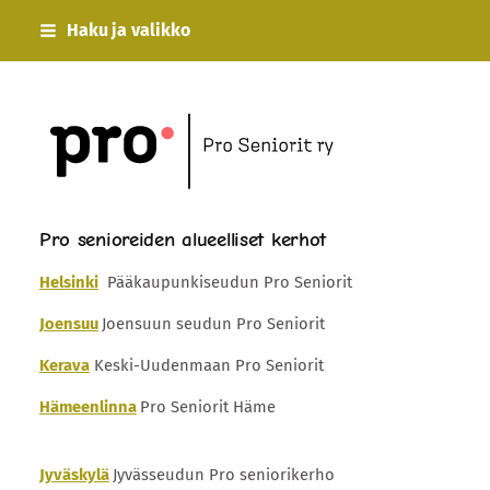
Siirry
Haku ja valikko
sivun
sisältöön
Esimerkki ry
Pro senioreiden alueelliset kerhot
Helsinki
Pääkaupunkiseudun Pro Seniorit
Joensuu
Joensuun seudun Pro Seniorit
Kerava
Keski-Uudenmaan Pro Seniorit
Hämeenlinna
Pro Seniorit Häme
Jyväskylä
Jyvässeudun Pro seniorikerho